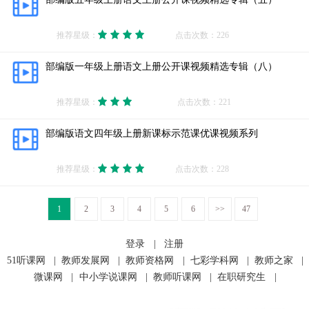
推荐星级：
点击次数：226
部编版一年级上册语文上册公开课视频精选专辑（八）
推荐星级：
点击次数：221
部编版语文四年级上册新课标示范课优课视频系列
推荐星级：
点击次数：228
1
2
3
4
5
6
>>
47
登录
|
注册
51听课网
|
教师发展网
|
教师资格网
|
七彩学科网
|
教师之家
|
微课网
|
中小学说课网
|
教师听课网
|
在职研究生
|