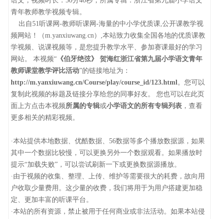
语文，视频时长：50分40秒，所属专辑：浙江省第九届小学语文
青年教师教学视频专辑。
出自51听课网-教师听课网-海量的中小学优质课,公开课教学视
频网站！（m.yanxiuwang.cn）,本站致力收集全国各地的优质课教
学视频、说课视频等，是您提升教学水平、参加赛课最好的学习
网站。 本视频“
《伯牙绝弦》 贺海红浙江省第九届小学语文青年
教师课堂教学评比活动
”的链接地址为：
http://m.yanxiuwang.cn/Course/play/course_id/123.html
。您可以
复制此视频的标题及链接分享给您的同事好友。 您也可以在此页
面上方点击本视频
所属的专辑
或
小学语文的所有专辑列表
，查看
更多相关的精彩视频。
·本站提供本地数据、优酷数据、56数据等多个播放数据源，如果
其中一个数据比较慢，可以更换另外一个数据观看。如果播放时
提示“加载失败”，可以尝试刷新一下或更换数据源播放。
·由于视频的收集、整理、上传、维护等需要很大的耗费，故向用
户收取少量费用。这少量的收费，我们将用于为用户搭建更加稳
定、更加丰富的听课平台。
·本站的所有资源，禁止被用于任何商业或非法活动。如果本站侵