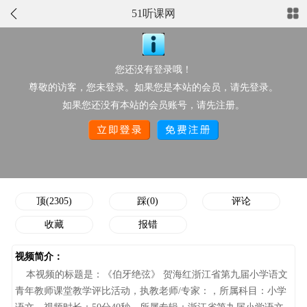
51听课网
正在播放：《伯牙绝弦》 贺海红浙江省第九届小学语文青年教师
课堂教学评比活动
您还没有登录哦！
点此上传配套资源
尊敬的访客，您未登录。如果您是本站的会员，请先登录。
视频分类：
小学语文
推荐星级：
如果您还没有本站的会员账号，请先注册。
作者/执教老师：
点击次数：
22551
添加时间：
08-21 14:06:33
顶/踩次数：
2305/0
顶(2305)
踩(0)
评论
收藏
报错
视频简介：
本视频的标题是：《伯牙绝弦》 贺海红浙江省第九届小学语文
青年教师课堂教学评比活动，执教老师/专家：，所属科目：小学