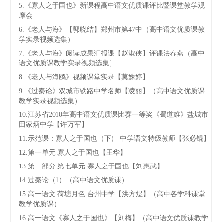
5.《寡人之于国也》新课程高中语文优质课评比暨课堂教学观
摩会
6.《老人与海》【郭晓结】郑州市第47中（高中语文优质课教
学实录视频选集）
7.《老人与海》阅读成果汇报课【赵淑侠】评课法春燕（高中
语文优质课教学实录视频选集）
8.《老人与海鸥》视频课堂实录【莫姝婷】
9.《过秦论》双城市铁路中学名师【凌丽】（高中语文优质课
教学实录视频选集）
10.江苏省2010年高中语文优质课比赛一等奖《蜀道难》盐城市
田家炳中学【许万军】
11.示范课：寡人之于国也（下） 中学语文特级教师【张必锟】
12.第一单元 寡人之于国也【王华】
13.第一部分 第七单元 寡人之于国也【刘惠武】
14.过秦论（1）（高中语文优质课）
15.高一语文 荷塘月色 台州中学【洪方煜】（高中各学科课堂
教学优质课）
16.高一语文《寡人之于国也》【刘梅】（高中语文优质课教学