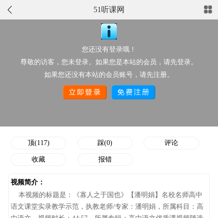
51听课网
正在播放：《寡人之于国也》【潘明娟】名校名师高中语文课堂
实录教学示范
您还没有登录哦！
点此上传配套资源
尊敬的访客，您未登录。如果您是本站的会员，请先登录。
视频分类：
高中语文
推荐星级：
如果您还没有本站的会员账号，请先注册。
作者/执教老师：
潘明娟
点击次数：
5833
添加时间：
12-10 15:20:39
顶/踩次数：
117/0
顶(117)
踩(0)
评论
收藏
报错
视频简介：
本视频的标题是：《寡人之于国也》【潘明娟】名校名师高中
语文课堂实录教学示范，执教老师/专家：潘明娟，所属科目：高