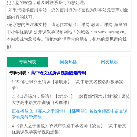
犯了您的权益，请及时联系我们为您处理。
·如果您继续使用本站，您的使用行为将被视为对本站免责声明全
部内容的认可。
·感谢您的关注和支持，请记住本站51听课网-教师听课网-海量的
中小学优质课,公开课教学视频网站！的域名：m.yanxiuwang.cn。
本站竭诚为您服务。请把您的满意带给朋友，把您的意见留给我
们。
专辑列表
同类热播
网友顶起
专辑列表：
高中语文优质课视频随选专辑
1.19 邹忌讽齐王纳谏【潘明娟】（高中语文名校名师教学实
录）
2.《口语练习：采访》【袁湛江】（教育部“国培计划”浙江师范
大学高中语文培训项目观摩课）
正在播放
3.《寡人之于国也》【潘明娟】名校名师高中语文课
堂实录教学示范
4.《寡人之于国也》双城市铁路中学名师【凌丽】（高中语文
优质课教学实录视频选集）