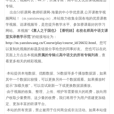
中语文，视频时长：44:57，所属专辑：高中语文优质课视频随选
专辑。
出自51听课网-教师听课网-海量的中小学优质课,公开课教学视
频网站！（m.yanxiuwang.cn）,本站致力收集全国各地的优质课教
学视频、说课视频等，是您提升教学水平、参加赛课最好的学习
网站。 本视频“
《寡人之于国也》【潘明娟】名校名师高中语文课
堂实录教学示范
”的链接地址为：
http://m.yanxiuwang.cn/Course/play/course_id/26632.html
。您可
以复制此视频的标题及链接分享给您的同事好友。 您也可以在此
页面上方点击本视频
所属的专辑
或
高中语文的所有专辑列表
，查
看更多相关的精彩视频。
·本站提供本地数据、优酷数据、56数据等多个播放数据源，如果
其中一个数据比较慢，可以更换另外一个数据观看。如果播放时
提示“加载失败”，可以尝试刷新一下或更换数据源播放。
·由于视频的收集、整理、上传、维护等需要很大的耗费，故向用
户收取少量费用。这少量的收费，我们将用于为用户搭建更加稳
定、更加丰富的听课平台。
·本站的所有资源，禁止被用于任何商业或非法活动。如果本站侵