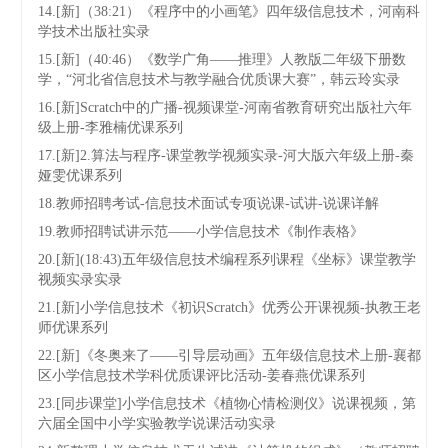
14.[新]（38:21）《程序中的小画笔》四年级信息技术，河南科
学技术出版社实录
15.[新]（40:46）《数学广角——推理》人教版二年级下册数
学，“河北省信息技术与教学融合优质课大赛”，韩云玲实录
16.[新]Scratch中的广播-视频课堂-河南省教育研究出版社六年
级上册-李雅楠优课系列
17.[新]2.算法与程序-课堂教学视频实录-河大版六年级上册-秦
娅雯优课系列
18.教师招聘考试-信息技术面试专项说课-试讲-说课详解
19.教师招聘试讲示范——小学信息技术《制作表格》
20.[新](18:43)五年级信息技术编程系列课程《坐标》课堂教学
视频实录实录
21.[新]小学信息技术《初识Scratch》优秀公开课视频-执教王老
师优课系列
22.[新]《冬奥来了——引导层动画》五年级信息技术上册-襄都
区小学信息技术学科优质课评比活动-姜春燕优课系列
23.[同步课堂]小学信息技术《植物心情检测仪》说课视频，第
六届全国中小学实验教学说课活动实录