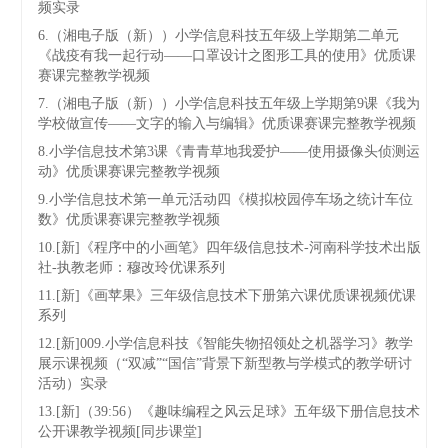
频实录
6.（湘电子版（新））小学信息科技五年级上学期第二单元
《战疫有我一起行动——口罩设计之图形工具的使用》优质课
赛课完整教学视频
7.（湘电子版（新））小学信息科技五年级上学期第9课《我为
学校做宣传——文字的输入与编辑》优质课赛课完整教学视频
8.小学信息技术第3课《青青草地我爱护——使用摄像头侦测运
动》优质课赛课完整教学视频
9.小学信息技术第一单元活动四《模拟校园停车场之统计车位
数》优质课赛课完整教学视频
10.[新]《程序中的小画笔》四年级信息技术-河南科学技术出版
社-执教老师：穆改玲优课系列
11.[新]《画苹果》三年级信息技术下册第六课优质课视频优课
系列
12.[新]009.小学信息科技《智能失物招领处之机器学习》教学
展示课视频（“双减”“国信”背景下新型教与学模式的教学研讨
活动）实录
13.[新]（39:56）《趣味编程之风云足球》五年级下册信息技术
公开课教学视频[同步课堂]