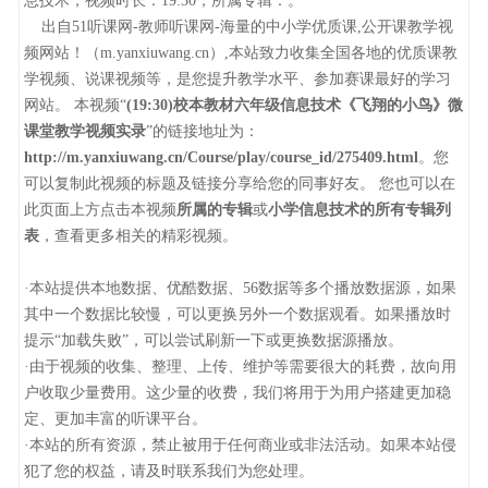
息技术，视频时长：19:30，所属专辑：。
出自51听课网-教师听课网-海量的中小学优质课,公开课教学视
频网站！（m.yanxiuwang.cn）,本站致力收集全国各地的优质课教
学视频、说课视频等，是您提升教学水平、参加赛课最好的学习
网站。 本视频“
(19:30)校本教材六年级信息技术《飞翔的小鸟》微
课堂教学视频实录
”的链接地址为：
http://m.yanxiuwang.cn/Course/play/course_id/275409.html
。您
可以复制此视频的标题及链接分享给您的同事好友。 您也可以在
此页面上方点击本视频
所属的专辑
或
小学信息技术的所有专辑列
表
，查看更多相关的精彩视频。
·本站提供本地数据、优酷数据、56数据等多个播放数据源，如果
其中一个数据比较慢，可以更换另外一个数据观看。如果播放时
提示“加载失败”，可以尝试刷新一下或更换数据源播放。
·由于视频的收集、整理、上传、维护等需要很大的耗费，故向用
户收取少量费用。这少量的收费，我们将用于为用户搭建更加稳
定、更加丰富的听课平台。
·本站的所有资源，禁止被用于任何商业或非法活动。如果本站侵
犯了您的权益，请及时联系我们为您处理。