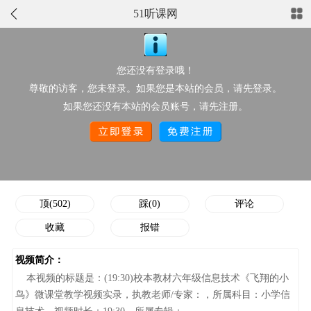
51听课网
正在播放：(19:30)校本教材六年级信息技术《飞翔的小鸟》微课
堂教学视频实录
您还没有登录哦！
点此上传配套资源
尊敬的访客，您未登录。如果您是本站的会员，请先登录。
视频分类：
小学信息技术
推荐星级：
如果您还没有本站的会员账号，请先注册。
作者/执教老师：
点击次数：
2038
添加时间：
11-28 08:38:47
顶/踩次数：
502/0
顶(502)
踩(0)
评论
收藏
报错
视频简介：
本视频的标题是：(19:30)校本教材六年级信息技术《飞翔的小
鸟》微课堂教学视频实录，执教老师/专家：，所属科目：小学信