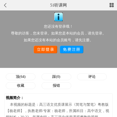
51听课网
正在播放：高三语文优质课展示《简笔与繁笔》粤教版【杨老
师】
您还没有登录哦！
点此上传配套资源
尊敬的访客，您未登录。如果您是本站的会员，请先登录。
视频分类：
高中语文
推荐星级：
如果您还没有本站的会员账号，请先注册。
作者/执教老师：
杨老师
点击次数：
2625
添加时间：
12-10 15:23:00
顶/踩次数：
64/0
顶(64)
踩(0)
评论
收藏
报错
视频简介：
本视频的标题是：高三语文优质课展示《简笔与繁笔》粤教版
【杨老师】，执教老师/专家：杨老师，所属科目：高中语文，视