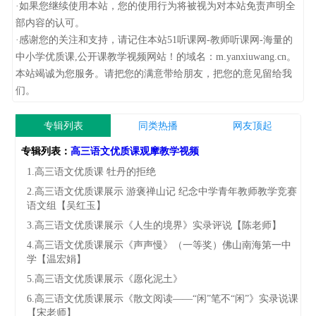
·如果您继续使用本站，您的使用行为将被视为对本站免责声明全
部内容的认可。
·感谢您的关注和支持，请记住本站51听课网-教师听课网-海量的
中小学优质课,公开课教学视频网站！的域名：m.yanxiuwang.cn。
本站竭诚为您服务。请把您的满意带给朋友，把您的意见留给我
们。
专辑列表
同类热播
网友顶起
专辑列表：
高三语文优质课观摩教学视频
1.高三语文优质课 牡丹的拒绝
2.高三语文优质课展示 游褒禅山记 纪念中学青年教师教学竞赛
语文组【吴红玉】
3.高三语文优质课展示《人生的境界》实录评说【陈老师】
4.高三语文优质课展示《声声慢》（一等奖）佛山南海第一中
学【温宏娟】
5.高三语文优质课展示《愿化泥土》
6.高三语文优质课展示《散文阅读――“闲”笔不“闲”》实录说课
【宋老师】