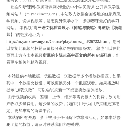
频时长：39:22，所属专辑：高三语文优质课观摩教学视频。
出自51听课网-教师听课网-海量的中小学优质课,公开课教学视
频网站！（m.yanxiuwang.cn）,本站致力收集全国各地的优质课教
学视频、说课视频等，是您提升教学水平、参加赛课最好的学习
网站。 本视频“
高三语文优质课展示《简笔与繁笔》粤教版【杨老
师】
”的链接地址为：
http://m.yanxiuwang.cn/Course/play/course_id/26722.html
。您可
以复制此视频的标题及链接分享给您的同事好友。 您也可以在此
页面上方点击本视频
所属的专辑
或
高中语文的所有专辑列表
，查
看更多相关的精彩视频。
·本站提供本地数据、优酷数据、56数据等多个播放数据源，如果
其中一个数据比较慢，可以更换另外一个数据观看。如果播放时
提示“加载失败”，可以尝试刷新一下或更换数据源播放。
·由于视频的收集、整理、上传、维护等需要很大的耗费，故向用
户收取少量费用。这少量的收费，我们将用于为用户搭建更加稳
定、更加丰富的听课平台。
·本站的所有资源，禁止被用于任何商业或非法活动。如果本站侵
犯了您的权益，请及时联系我们为您处理。