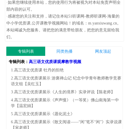
·如果您继续使用本站，您的使用行为将被视为对本站免责声明全
部内容的认可。
·感谢您的关注和支持，请记住本站51听课网-教师听课网-海量的
中小学优质课,公开课教学视频网站！的域名：m.yanxiuwang.cn。
本站竭诚为您服务。请把您的满意带给朋友，把您的意见留给我
们。
专辑列表
同类热播
网友顶起
专辑列表：
高三语文优质课观摩教学视频
1.高三语文优质课 牡丹的拒绝
2.高三语文优质课展示 游褒禅山记 纪念中学青年教师教学竞赛
语文组【吴红玉】
3.高三语文优质课展示《人生的境界》实录评说【陈老师】
4.高三语文优质课展示《声声慢》（一等奖）佛山南海第一中
学【温宏娟】
5.高三语文优质课展示《愿化泥土》
6.高三语文优质课展示《散文阅读――“闲”笔不“闲”》实录说课
【宋老师】