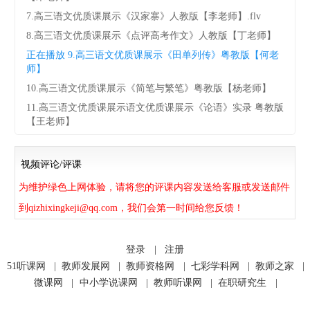
7.高三语文优质课展示《汉家寨》人教版【李老师】.flv
8.高三语文优质课展示《点评高考作文》人教版【丁老师】
正在播放
9.高三语文优质课展示《田单列传》粤教版【何老
师】
10.高三语文优质课展示《简笔与繁笔》粤教版【杨老师】
11.高三语文优质课展示语文优质课展示《论语》实录 粤教版
【王老师】
视频评论/评课
为维护绿色上网体验，请将您的评课内容发送给客服或发送邮件
到qizhixingkeji@qq.com，我们会第一时间给您反馈！
登录
|
注册
51听课网
|
教师发展网
|
教师资格网
|
七彩学科网
|
教师之家
|
微课网
|
中小学说课网
|
教师听课网
|
在职研究生
|