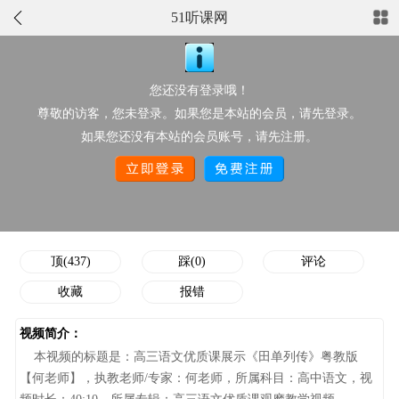
51听课网
正在播放：高三语文优质课展示《田单列传》粤教版【何老师】
点此上传配套资源
您还没有登录哦！
视频分类：
高中语文
推荐星级：
尊敬的访客，您未登录。如果您是本站的会员，请先登录。
作者/执教老师：
何老师
点击次数：
2822
如果您还没有本站的会员账号，请先注册。
添加时间：
12-10 15:23:03
顶/踩次数：
437/0
顶(437)
踩(0)
评论
收藏
报错
视频简介：
本视频的标题是：高三语文优质课展示《田单列传》粤教版
【何老师】，执教老师/专家：何老师，所属科目：高中语文，视