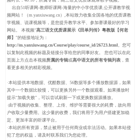
频时长：40:10，所属专辑：高三语文优质课观摩教学视频。
出自51听课网-教师听课网-海量的中小学优质课,公开课教学视
频网站！（m.yanxiuwang.cn）,本站致力收集全国各地的优质课教
学视频、说课视频等，是您提升教学水平、参加赛课最好的学习
网站。 本视频“
高三语文优质课展示《田单列传》粤教版【何老
师】
”的链接地址为：
http://m.yanxiuwang.cn/Course/play/course_id/26723.html
。您可
以复制此视频的标题及链接分享给您的同事好友。 您也可以在此
页面上方点击本视频
所属的专辑
或
高中语文的所有专辑列表
，查
看更多相关的精彩视频。
·本站提供本地数据、优酷数据、56数据等多个播放数据源，如果
其中一个数据比较慢，可以更换另外一个数据观看。如果播放时
提示“加载失败”，可以尝试刷新一下或更换数据源播放。
·由于视频的收集、整理、上传、维护等需要很大的耗费，故向用
户收取少量费用。这少量的收费，我们将用于为用户搭建更加稳
定、更加丰富的听课平台。
·本站的所有资源，禁止被用于任何商业或非法活动。如果本站侵
犯了您的权益，请及时联系我们为您处理。