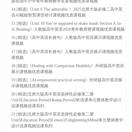
届全国中小学青年教师教学竞赛视频优质课视频
14.[精选]《Unit 6 The admirable 》2025北师大版必修二高中英
语AI赋能智慧课堂研讨课视频优质课视频
15.[精选]《Unit 10 You’re supposed to shake hands Section A 3a-
3c Reading》人教版高中英语2026青年教师赛课视频优质课视频
16.[精选]《高中英语长难句》人教版高中英语展示课视频优质
课视频
17.[精选]《高中英语长难句》人教版高中英语展示课视频优质
课视频
18.[精选]《Dealing with Comparison Healthily》外研版高中英语
展示课视频优质课视频
19.[精选]《Al-empowered practical writing》外研版高中英语展
示课视频优质课视频
20.[精选]北师大版高中英语选择性必修第二册
Unit5Education.Period1&amp;Period2听说课单元整体教学设计
说课视频说课系列
21.[精选]北师大版高中英语选择性必修第二册
Unit5Education.Period3Lesson1EnlighteningAMind单元整体教学
设计说课视频说课系列