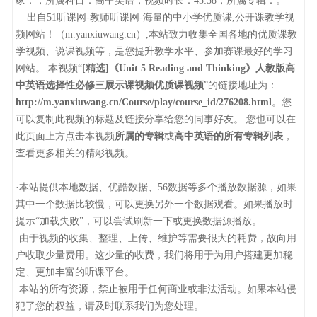
家：，所属科目：高中英语，视频时长：45:58，所属专辑：。
出自51听课网-教师听课网-海量的中小学优质课,公开课教学视
频网站！（m.yanxiuwang.cn）,本站致力收集全国各地的优质课教
学视频、说课视频等，是您提升教学水平、参加赛课最好的学习
网站。 本视频“
[精选]《Unit 5 Reading and Thinking》人教版高
中英语选择性必修三展示课视频优质课视频
”的链接地址为：
http://m.yanxiuwang.cn/Course/play/course_id/276208.html
。您
可以复制此视频的标题及链接分享给您的同事好友。 您也可以在
此页面上方点击本视频
所属的专辑
或
高中英语的所有专辑列表
，
查看更多相关的精彩视频。
·本站提供本地数据、优酷数据、56数据等多个播放数据源，如果
其中一个数据比较慢，可以更换另外一个数据观看。如果播放时
提示“加载失败”，可以尝试刷新一下或更换数据源播放。
·由于视频的收集、整理、上传、维护等需要很大的耗费，故向用
户收取少量费用。这少量的收费，我们将用于为用户搭建更加稳
定、更加丰富的听课平台。
·本站的所有资源，禁止被用于任何商业或非法活动。如果本站侵
犯了您的权益，请及时联系我们为您处理。