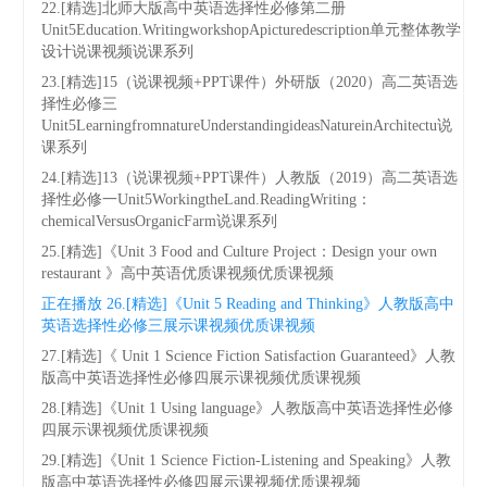
22.[精选]北师大版高中英语选择性必修第二册
Unit5Education.WritingworkshopApicturedescription单元整体教学
设计说课视频说课系列
23.[精选]15（说课视频+PPT课件）外研版（2020）高二英语选
择性必修三
Unit5LearningfromnatureUnderstandingideasNatureinArchitectu说
课系列
24.[精选]13（说课视频+PPT课件）人教版（2019）高二英语选
择性必修一Unit5WorkingtheLand.ReadingWriting：
chemicalVersusOrganicFarm说课系列
25.[精选]《Unit 3 Food and Culture Project：Design your own
restaurant 》高中英语优质课视频优质课视频
正在播放
26.[精选]《Unit 5 Reading and Thinking》人教版高中
英语选择性必修三展示课视频优质课视频
27.[精选]《 Unit 1 Science Fiction Satisfaction Guaranteed》人教
版高中英语选择性必修四展示课视频优质课视频
28.[精选]《Unit 1 Using language》人教版高中英语选择性必修
四展示课视频优质课视频
29.[精选]《Unit 1 Science Fiction-Listening and Speaking》人教
版高中英语选择性必修四展示课视频优质课视频