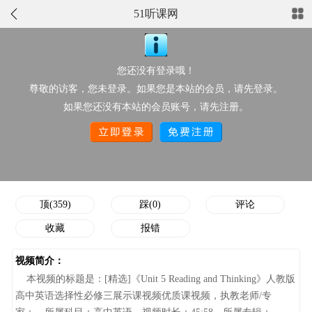
51听课网
正在播放：[精选]《Unit 5 Reading and Thinking》人教版高中英语
选择性必修三展示课视频优质课视频
您还没有登录哦！
点此上传配套资源
尊敬的访客，您未登录。如果您是本站的会员，请先登录。
视频分类：
高中英语
推荐星级：
如果您还没有本站的会员账号，请先注册。
作者/执教老师：
点击次数：
2053
添加时间：
03-19 09:09:31
顶/踩次数：
359/0
顶(359)
踩(0)
评论
收藏
报错
视频简介：
本视频的标题是：[精选]《Unit 5 Reading and Thinking》人教版
高中英语选择性必修三展示课视频优质课视频，执教老师/专