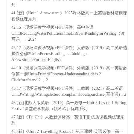
列
41.[新]《Unit 1 A new start 》2025译林版高一上英语教材培训课
视频优课系列
42.15（现场课教学视频+PPT课件）高中英语
Unit3ReducingWaterPollutionintheLiRiver.ReadingforWriting（读
写课），2024
43.12（现场课教学视频+PPT课件）人教版（2019）高二英语选
择性必修3Unit5PoemsReadingandthinking：
AFewSimpleFormsofEnglish
44.10（现场课教学视频+PPT课件）外研版（2019）高一英语必
修第一册Unit4FriendsForever-Understandingideas？
Clickforafriend？，2
45.17（现场课教学视频+PPT课件）上教版（2021）高二英语
Unit3Writing.Writingaletterofcomplaintaboutapurchase(写作课)，2
46.[新]北师大版英语（2019）高一必修一Unit 3 Lesson 1 Spring
Festival课堂教学视频（姚玲玲）优课系列
47.[新]《Tai Chi》人教新课标高一英语下册优质课视频优课系
列
48.[新]《Unit 2 Travelling Around》第三课时-英语必修一高一