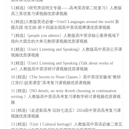
5.[精选]《研究类说明文专题——高考英语第二轮复习》人教版
高三英语复习课视频优质课视频
6.[精选]人教版英语必修一Unit5 Languages around the world 新
疆兵团 张文娟-第十四届全国高中英语观摩课优质课视频
7.[精选]《people you admire》人教版高中英语核心素养视域下
指向大观念的大单元教研课视频优质课视频
8.[精选]《Unit1 Listening and Speaking》人教版高中英语公开课
视频优质课视频
9.[精选]《Unit1 Listening and Speaking (Talk about works of
art》人教版高中英语研讨课视频优质课视频
10.[精选]《The Secrets to Noun Clauses 》高中英语安徽省“教研
江淮行-皖美课堂”高考复习课视频优质课视频
11.[精选]《NO details, no stoty &verb choosing in continuation
writing 》人教版高中英语高考复习课教学研讨课视频优质课视
频
12.[精选]《走进新高考 玩转七选五》2024高中英语高考复习课
视频优质课视频
13.[精选]《Unit 1 Cultural heritage》人教版高中英语必修二第五