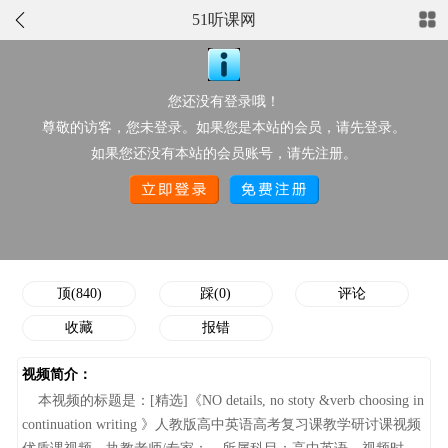
51听课网
正在播放：[精选]《NO details, no stoty &verb choosing in
continuation writing 》人教版高中英语高考复习课教学研讨课视频
优质课视频
您还没有登录哦！
尊敬的访客，您未登录。如果您是本站的会员，请先登录。
点此上传配套资源
如果您还没有本站的会员账号，请先注册。
视频分类：
高中英语
推荐星级：
作者/执教老师：
点击次数：
1341
添加时间：
06-02 22:27:35
顶/踩次数：
840/0
顶(840)
踩(0)
评论
收藏
报错
视频简介：
本视频的标题是：[精选]《NO details, no stoty &verb choosing in
continuation writing 》人教版高中英语高考复习课教学研讨课视频