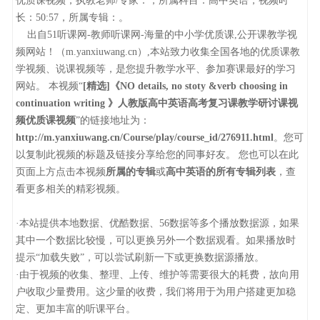
优质课视频，执教老师/专家：，所属科目：高中英语，视频时
长：50:57，所属专辑：。
出自51听课网-教师听课网-海量的中小学优质课,公开课教学视
频网站！（m.yanxiuwang.cn）,本站致力收集全国各地的优质课教
学视频、说课视频等，是您提升教学水平、参加赛课最好的学习
网站。 本视频“
[精选]《NO details, no stoty &verb choosing in
continuation writing 》人教版高中英语高考复习课教学研讨课视
频优质课视频
”的链接地址为：
http://m.yanxiuwang.cn/Course/play/course_id/276911.html
。您可
以复制此视频的标题及链接分享给您的同事好友。 您也可以在此
页面上方点击本视频
所属的专辑
或
高中英语的所有专辑列表
，查
看更多相关的精彩视频。
·本站提供本地数据、优酷数据、56数据等多个播放数据源，如果
其中一个数据比较慢，可以更换另外一个数据观看。如果播放时
提示“加载失败”，可以尝试刷新一下或更换数据源播放。
·由于视频的收集、整理、上传、维护等需要很大的耗费，故向用
户收取少量费用。这少量的收费，我们将用于为用户搭建更加稳
定、更加丰富的听课平台。