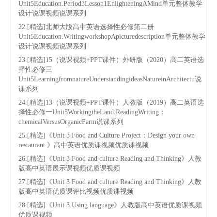
Unit5Education.Period3Lesson1EnlighteningAMind单元整体教学
设计说课视频说课系列
22.[精选]北师大版高中英语选择性必修第二册
Unit5Education.WritingworkshopApicturedescription单元整体教学
设计说课视频说课系列
23.[精选]15（说课视频+PPT课件）外研版（2020）高二英语选
择性必修三
Unit5LearningfromnatureUnderstandingideasNatureinArchitectu说
课系列
24.[精选]13（说课视频+PPT课件）人教版（2019）高二英语选
择性必修一Unit5WorkingtheLand.ReadingWriting：
chemicalVersusOrganicFarm说课系列
25.[精选]《Unit 3 Food and Culture Project：Design your own
restaurant 》高中英语优质课视频优质课视频
26.[精选]《Unit 3 Food and culture Reading and Thinking》人教
版高中英语展示课视频优质课视频
27.[精选]《Unit 3 Food and culture Reading and Thinking》人教
版高中英语优质课评比视频优质课视频
28.[精选]《Unit 3 Using language》人教版高中英语优质课视频
优质课视频