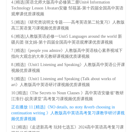
4.[精选]英语北师大版高中必修第二册Unit4 Information
Technology Lesson 1Avatars安徽 邹筱菡-第十四届全国高中英语
观摩课优质课视频
5.[精选]《研究类说明文专题——高考英语第二轮复习》人教版
高三英语复习课视频优质课视频
6.[精选]人教版英语必修一Unit5 Languages around the world 新
疆兵团 张文娟-第十四届全国高中英语观摩课优质课视频
7.[精选]《people you admire》人教版高中英语核心素养视域下
指向大观念的大单元教研课视频优质课视频
8.[精选]《Unit1 Listening and Speaking》人教版高中英语公开课
视频优质课视频
9.[精选]《Unit1 Listening and Speaking (Talk about works of
art》人教版高中英语研讨课视频优质课视频
10.[精选]《The Secrets to Noun Clauses 》高中英语安徽省“教研
江淮行-皖美课堂”高考复习课视频优质课视频
正在播放
11.[精选]《NO details, no stoty &verb choosing in
continuation writing 》人教版高中英语高考复习课教学研讨课视
频优质课视频
12.[精选]《走进新高考 玩转七选五》2024高中英语高考复习课