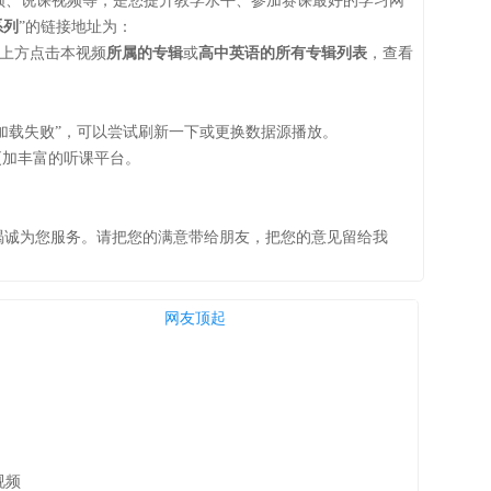
教学视频、说课视频等，是您提升教学水平、参加赛课最好的学习网
系列
”的链接地址为：
面上方点击本视频
所属的专辑
或
高中英语的所有专辑列表
，查看
加载失败”，可以尝试刷新一下或更换数据源播放。
更加丰富的听课平台。
。本站竭诚为您服务。请把您的满意带给朋友，把您的意见留给我
网友顶起
课视频