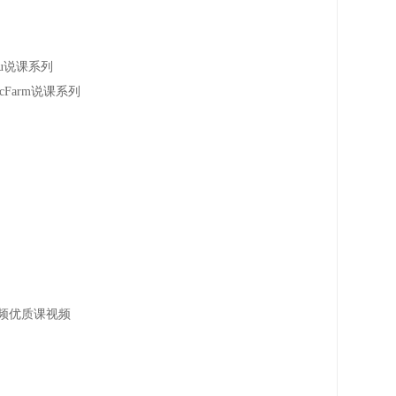
ectu说课系列
nicFarm说课系列
师示范课视频优质课视频