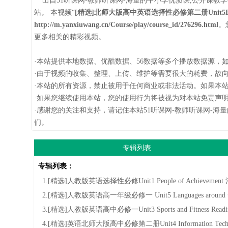
出自51听课网-教师听课网-海量的中小学优质课,公开课教学视
站。 本视频“
[精选]北师大版高中英语选择性必修第二册Unit5Edu
http://m.yanxiuwang.cn/Course/play/course_id/276296.html
。
更多相关的精彩视频。
·本站提供本地数据、优酷数据、56数据等多个播放数据源，
·由于视频的收集、整理、上传、维护等需要很大的耗费，故
·本站的所有资源，禁止被用于任何商业或非法活动。如果本
·如果您继续使用本站，您的使用行为将被视为对本站免责声
·感谢您的关注和支持，请记住本站51听课网-教师听课网-海量
们。
专辑列表
专辑列表：
1.[精选]人教版英语选择性必修Unit1 People of Achi
2.[精选]人教版英语高一年级必修一 Unit5 Languages ar
3.[精选]人教版英语高中必修一Unit3 Sports and Fitness
4.[精选]英语北师大版高中必修第二册Unit4 Information T