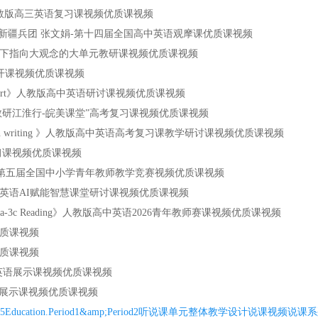
人教版高三英语复习课视频优质课视频
the world 新疆兵团 张文娟-第十四届全国高中英语观摩课优质课视频
核心素养视域下指向大观念的大单元教研课视频优质课视频
高中英语公开课视频优质课视频
ut works of art》人教版高中英语研讨课视频优质课视频
高中英语安徽省“教研江淮行-皖美课堂”高考复习课视频优质课视频
in continuation writing 》人教版高中英语高考复习课教学研讨课视频优质课视频
复习课视频优质课视频
版高中英语必修二第五届全国中小学青年教师教学竞赛视频优质课视频
大版必修二高中英语AI赋能智慧课堂研讨课视频优质课视频
s Section A 3a-3c Reading》人教版高中英语2026青年教师赛课视频优质课视频
优质课视频
优质课视频
》外研版高中英语展示课视频优质课视频
研版高中英语展示课视频优质课视频
ucation.Period1&amp;Period2听说课单元整体教学设计说课视频说课