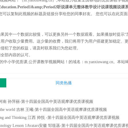
频网站！（m.yanxiuwang.cn）,本站致力收集全国各地的优质课
cation.Period1&amp;Period2听说课单元整体教学设计说课视频说课
您可以复制此视频的标题及链接分享给您的同事好友。 您也可以在此页
如果其中一个数据比较慢，可以更换另外一个数据观看。如果播放时提示“
向用户收取少量费用。这少量的收费，我们将用于为用户搭建更加稳定、
站侵犯了您的权益，请及时联系我们为您处理。
明全部内容的认可。
的中小学优质课,公开课教学视频网站！的域名：m.yanxiuwang.cn
同类热播
evement 河南 孙萍丽-第十四届全国高中英语观摩课优质课视频
ound the world 吉林 王曦-第十四届全国高中英语观摩课优质课视频
 Reading and Thinking 江西 帅悦 -第十四届全国高中英语观摩课优质课视频
echnology Lesson 1Avatars安徽 邹筱菡-第十四届全国高中英语观摩课优质