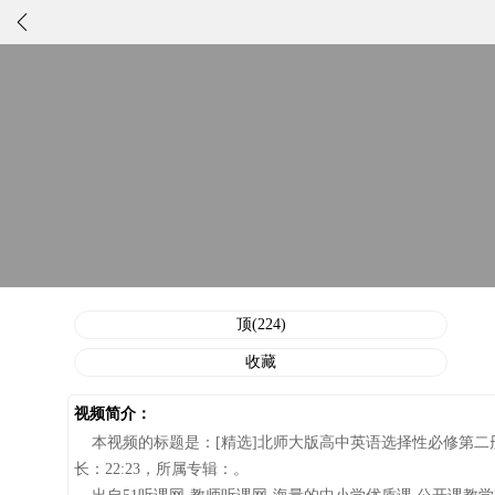
正在播放：[精选]北师大版高中英语选择性必修第二册Unit5Educat
视频分类：
高中英语
作者/执教老师：
添加时间：
03-12 08:35:59
顶(224)
收藏
视频简介：
本视频的标题是：[精选]北师大版高中英语选择性必修第二册Unit5
长：22:23，所属专辑：。